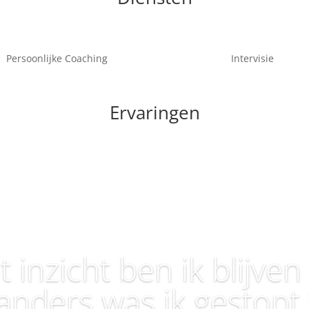
Persoonlijke Coaching
Intervisie
Ervaringen
t inzicht ben ik blijve
anders was ik gestopt.