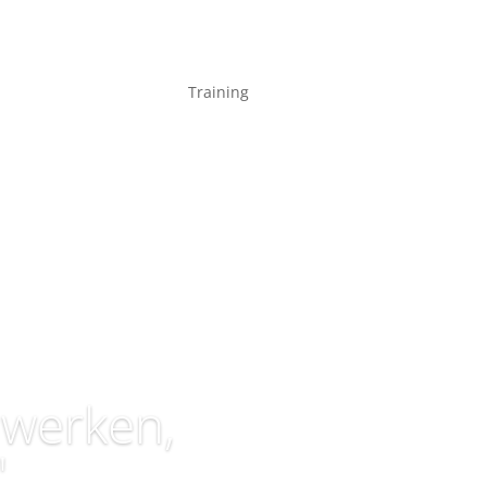
Training
n werken,
'