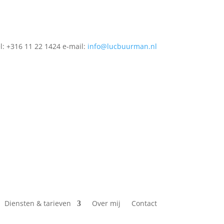
el: +316 11 22 1424 e-mail:
info@lucbuurman.nl
Diensten & tarieven
Over mij
Contact