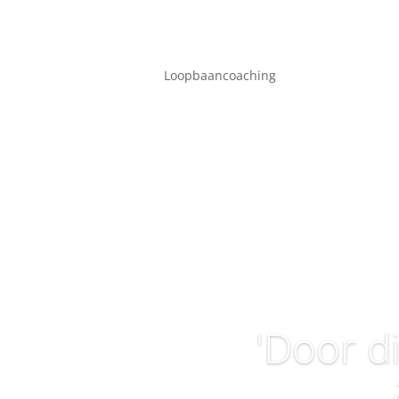
Loopbaancoaching
'Door di