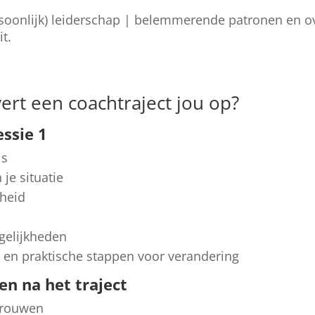
ersoonlijk) leiderschap | belemmerende patronen en 
it.
ert een coachtraject jou op?
essie 1
is
n je situatie
kheid
gelijkheden
 en praktische stappen voor verandering
 en na het traject
rtrouwen