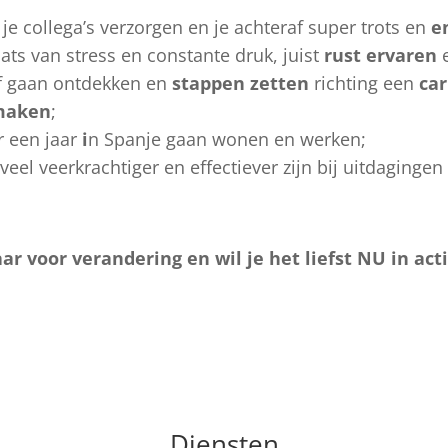
e collega’s verzorgen en je achteraf super trots en
e
ats van stress en constante druk, juist
rust ervaren
e
lf gaan ontdekken en
stappen zetten
richting een
car
maken
;
 een jaar
i
n Spanje gaan wonen en werken;
eel veerkrachtiger en effectiever zijn bij uitdagingen e
aar voor verandering en wil je het liefst NU in ac
Plan een oriënterend gesprek
Diensten