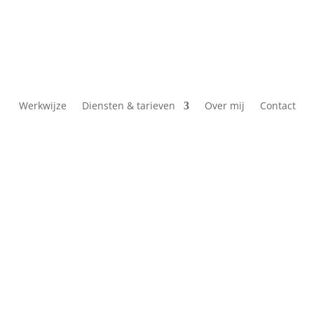
Werkwijze
Diensten & tarieven
Over mij
Contact
Hoi, Ik ben L
Ik coach en trai
een vrij, energi
werkleven.