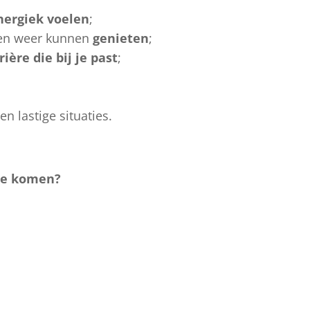
nergiek voelen
;
n weer kunnen
genieten
;
rière die bij je past
;
n lastige situaties.
tie komen?