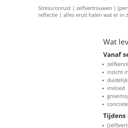
Stress/onrust | zelfvertrouwen | (p
reflectie | alles eruit halen wat er in z
Wat lev
Vanaf s
zelfkenn
inzicht i
duidelij
invloed
groeimo
concrete
Tijdens
(zelf)ve